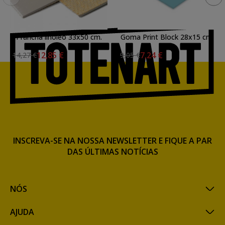
Prancha linoleo 33x50 cm.
Goma Print Block 28x15 cm
12,85 €
7,24 €
14,27 €
9,05 €
INSCREVA-SE NA NOSSA NEWSLETTER E FIQUE A PAR
DAS ÚLTIMAS NOTÍCIAS
NÓS
AJUDA