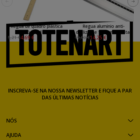
Régua de quadro plástica
Regua aluminio anti-
100 cm, Faibo
deslizante 100 cm -Artista-
4,69 €
14,25 €
5,21 €
19,00 €
INSCREVA-SE NA NOSSA NEWSLETTER E FIQUE A PAR
DAS ÚLTIMAS NOTÍCIAS
NÓS
AJUDA