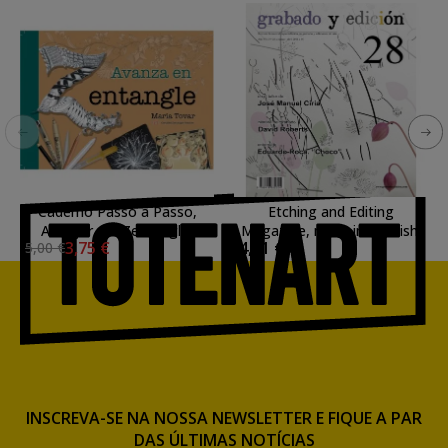
Caderno Passo a Passo,
Etching and Editing
Avançar em Zentangle,
Magazine, n. 28, in Spanish.
3,75 €
4,81 €
5,00 €
Talens (em espanhol)
INSCREVA-SE NA NOSSA NEWSLETTER E FIQUE A PAR
DAS ÚLTIMAS NOTÍCIAS