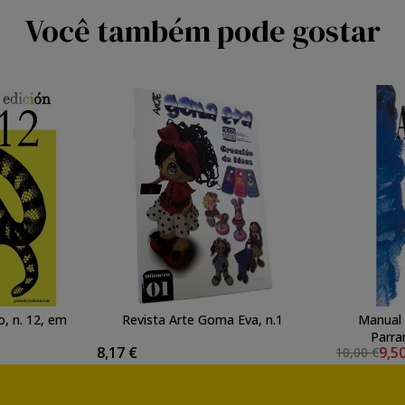
Você também pode gostar
o, n. 12, em
Revista Arte Goma Eva, n.1
Manual d
Parra
8,17 €
9,5
10,00 €