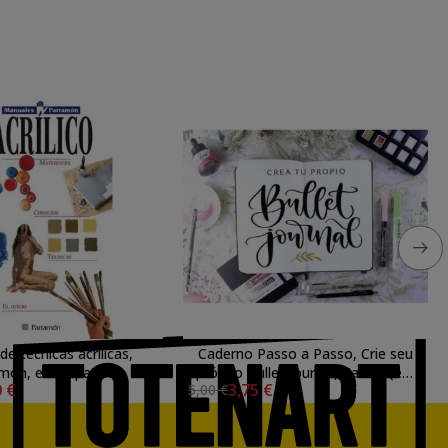
e técnicas acrílicas,
Caderno Passo a Passo, Crie seu
mon, em Espanhol
próprio Bullet Journal, Talens (em
0 €
3,75 €
5,00 €
espanhol)