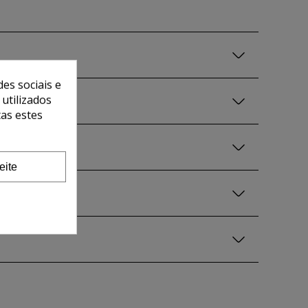
es sociais e
 utilizados
tas estes
eite