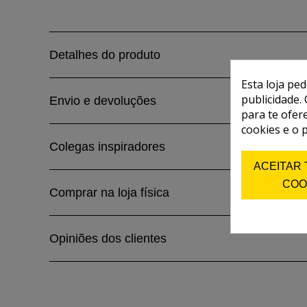
Detalhes do produto
Esta loja pe
publicidade. 
Envio e devoluções
para te ofer
cookies e o 
Colegas inspiradores
ACEITAR
COO
Comprar na loja física
Opiniões dos clientes