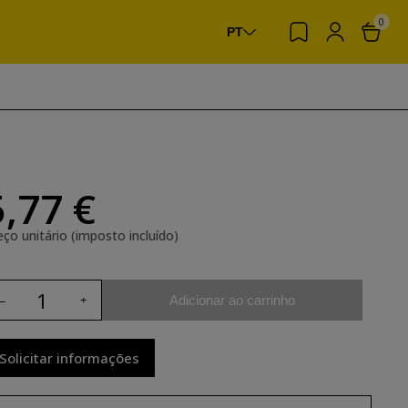
0
PT
5,77 €
eço unitário (imposto incluído)
Adicionar ao carrinho
Solicitar informações