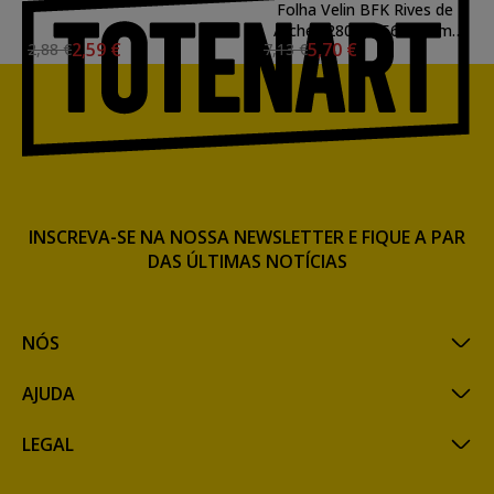
Folha Velin BFK Rives de
Arches 280 gr, 56x76 cm,
2,59 €
5,70 €
2,88 €
7,13 €
Creme
INSCREVA-SE NA NOSSA NEWSLETTER E FIQUE A PAR
DAS ÚLTIMAS NOTÍCIAS
NÓS
AJUDA
LEGAL