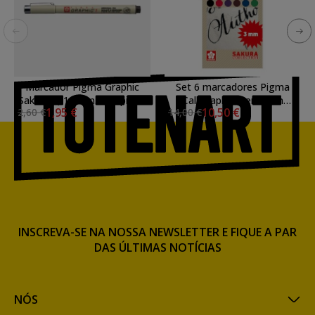
Marcador Pigma Graphic
Set 6 marcadores Pigma
Sakura 1, 1.0mm. \nSepia N.
Calligrapher Pen 3mm
1,95 €
10,50 €
2,60 €
14,00 €
117
Sakura
INSCREVA-SE NA NOSSA NEWSLETTER E FIQUE A PAR
DAS ÚLTIMAS NOTÍCIAS
NÓS