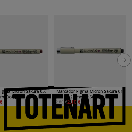
Marcador Pigma Micron Sakura 01,
mm. Borgonha N. 22
0.25 mm. \nSepia N. 117
 €
2,10 €
2,80 €