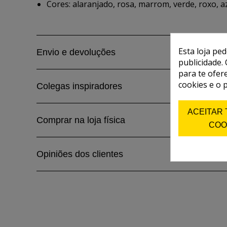
Cores: alaranjado, rosa, marrom, verde, roxo, az
Esta loja pe
Envio e devoluções
publicidade. 
para te ofer
cookies e o 
Colegas inspiradores
ACEITAR
Comprar na loja física
COO
Opiniões dos clientes