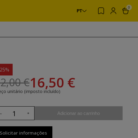
0
PT
-25%
16,50 €
2,00 €
eço unitário (imposto incluído)
Adicionar ao carrinho
Solicitar informações