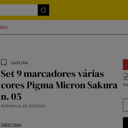
ÕES
SAKURA
Set 9 marcadores várias
2
cores Pigma Micron Sakura
Pr
n. 05
Referência: 65-PO09002
Saber mais