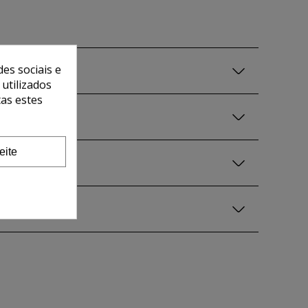
es sociais e
 utilizados
tas estes
eite