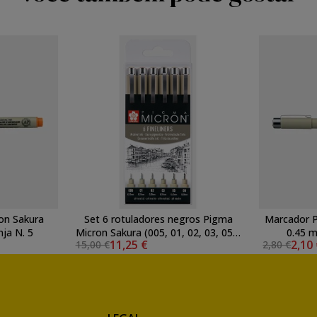
on Sakura
Set 6 rotuladores negros Pigma
Marcador Pigma Micron Sakura 05,
ja N. 5
Micron Sakura (005, 01, 02, 03, 05 y
0.45 
11,25 €
2,10
15,00 €
2,80 €
08)