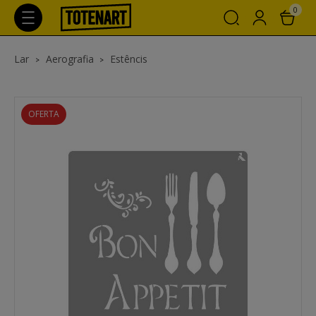
0
Lar
Aerografia
Estêncis
OFERTA