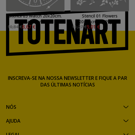
Stencil 05 Watch 20x20cm.
Stencil 01 Flowers
La Pajarita
20x20cm. La Pajarita
8,67 €
9,01 €
10,84 €
11,27 €
INSCREVA-SE NA NOSSA NEWSLETTER E FIQUE A PAR
DAS ÚLTIMAS NOTÍCIAS
NÓS
AJUDA
LEGAL