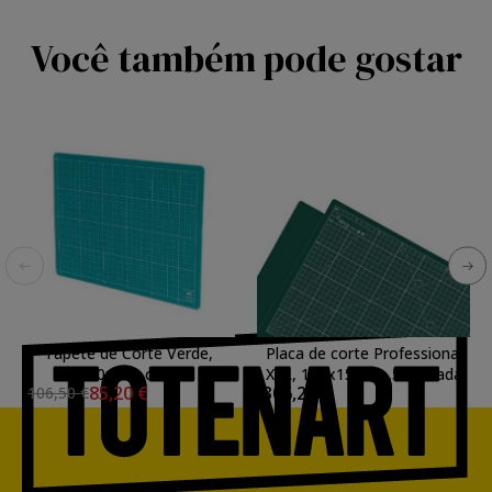
Você também pode gostar
Tapete de Corte Verde,
Placa de corte Professional
90x120 cm.
XXL, 100x150cm.,5 camada
85,20 €
306,21 €
106,50 €