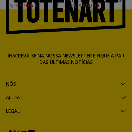
25P (81x60 cm)
Talens formato 15F, 65x54
19,05 €
28,07 €
25,40 €
37,43 €
cm
INSCREVA-SE NA NOSSA NEWSLETTER E FIQUE A PAR
DAS ÚLTIMAS NOTÍCIAS
NÓS
AJUDA
LEGAL