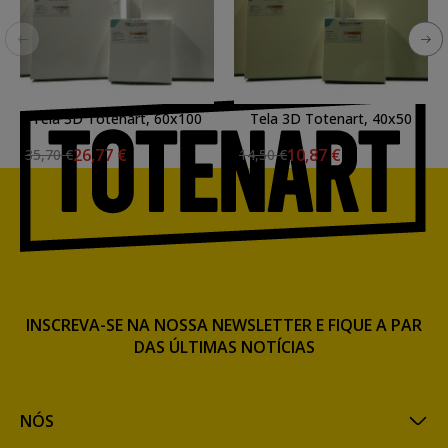
Tela 3D Totenart, 60x100
Tela 3D Totenart, 40x50
cm.
cm.
26,77 €
10,87 €
35,70 €
14,50 €
INSCREVA-SE NA NOSSA NEWSLETTER E FIQUE A PAR
DAS ÚLTIMAS NOTÍCIAS
NÓS