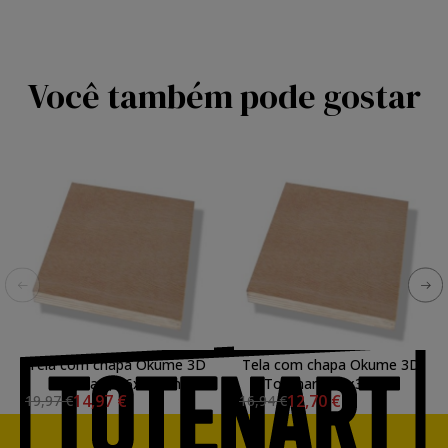
Você também pode gostar
Tela com chapa Okume 3D
Tela com chapa Okume 3D
Totenart, 46x38 cm.
Totenart, 41x33 cm.
14,97 €
12,70 €
19,97 €
16,94 €