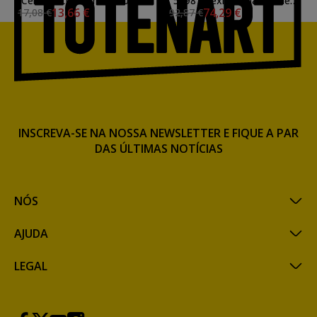
Ceruleo Charbonnel, 60 ml.
55981 flexivel Charbonnel,
13,66 €
74,29 €
17,08 €
92,87 €
800 ml.
INSCREVA-SE NA NOSSA NEWSLETTER E FIQUE A PAR
DAS ÚLTIMAS NOTÍCIAS
NÓS
AJUDA
LEGAL