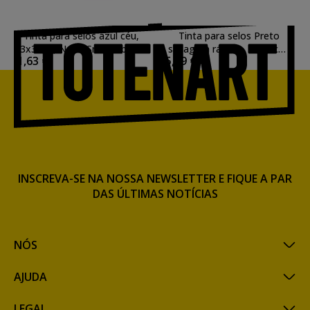
Tinta para selos azul céu,
Tinta para selos Preto
3x3 cm, Nellie Snellen base
secagem rápida , 6x10 cm,
1,63 €
5,99 €
de água
Memento
INSCREVA-SE NA NOSSA NEWSLETTER E FIQUE A PAR
DAS ÚLTIMAS NOTÍCIAS
NÓS
AJUDA
LEGAL