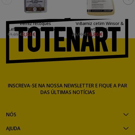
Verniz retoques
\nBarniz cetim Winsor &
Lefranc&Bourgeois (75 ml)
Newton (75ml.)
8,84 €
16,80 €
11,05 €
20,99 €
INSCREVA-SE NA NOSSA NEWSLETTER E FIQUE A PAR
DAS ÚLTIMAS NOTÍCIAS
NÓS
AJUDA