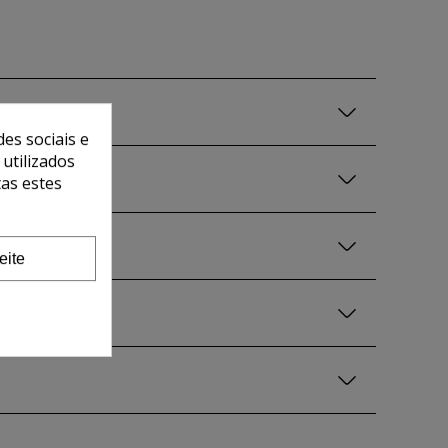
es sociais e
 utilizados
tas estes
eite