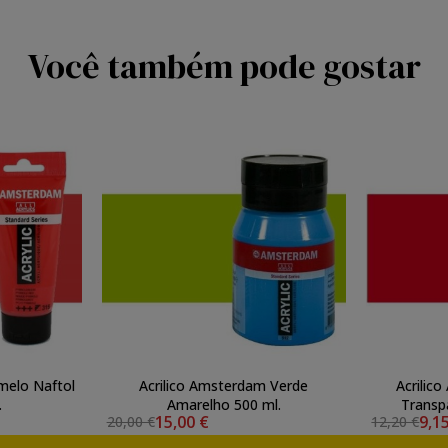
Você também pode gostar
melo Naftol
Acrilico Amsterdam Verde
Acrilic
.
Amarelho 500 ml.
Transp
15,00 €
9,1
20,00 €
12,20 €