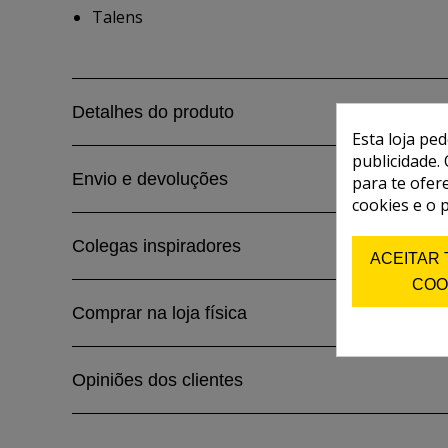
Talens
Detalhes do produto
Esta loja pe
publicidade. 
Envio e devoluções
para te ofer
cookies e o 
Colegas inspiradores
ACEITAR
COO
Comprar na loja física
Opiniões dos clientes