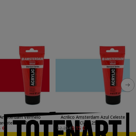
o Amsterdam Vermelo
Acrilico Amsterdam Azul Celeste
arente Meio 250 ml.
Claro 250 ml.
5 €
9,15 €
12,20 €