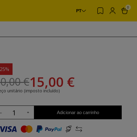
0
PT
-25%
15,00 €
0,00 €
eço unitário (imposto incluído)
Adicionar ao carrinho