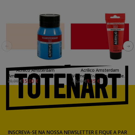
Acrilico Amsterdam
Acrilico Amsterdam
Amarelho Napoles Vermelo
Vermelo Transparente Meio
15,00 €
9,15 €
20,00 €
12,20 €
Claro 500 ml.
250 ml.
INSCREVA-SE NA NOSSA NEWSLETTER E FIQUE A PAR