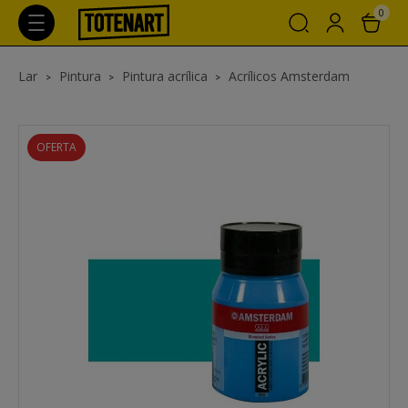
0
Lar
Pintura
Pintura acrílica
Acrílicos Amsterdam
OFERTA