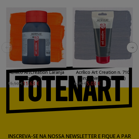
Acrilico ArtCreation Laranja
Acrílico Art Creation n. 710
azo 750ml.
Cinza Neutro (200 ml.)
11,63 €
5,03 €
15,50 €
6,70 €
INSCREVA-SE NA NOSSA NEWSLETTER E FIQUE A PAR