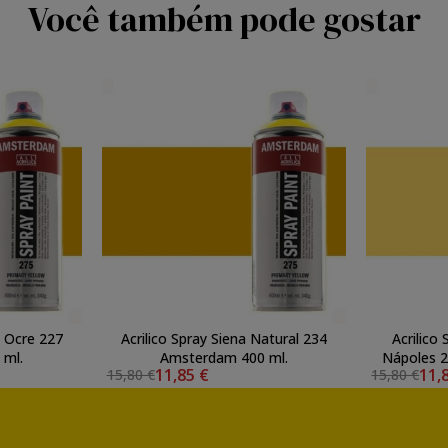
Você também pode gostar
o Ocre 227
Acrilico Spray Siena Natural 234
Acrilico
 ml.
Amsterdam 400 ml.
Nápoles 
11,85 €
11,
15,80 €
15,80 €