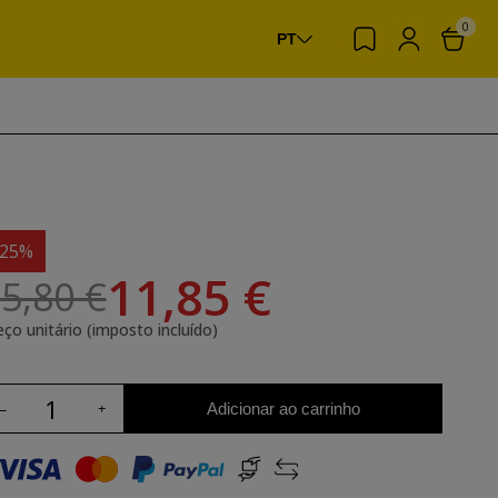
0
PT
-25%
11,85 €
5,80 €
eço unitário (imposto incluído)
Adicionar ao carrinho