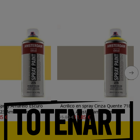
 Spray Amarelo Escuro
Acrilico en spray Cinza Quente 718
223 Amsterdam 400 ml.
Amsterdam 400 ml.
85 €
11,85 €
15,80 €