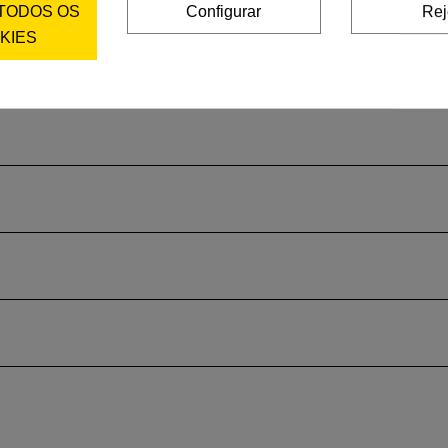
 TODOS OS
Configurar
Rej
KIES