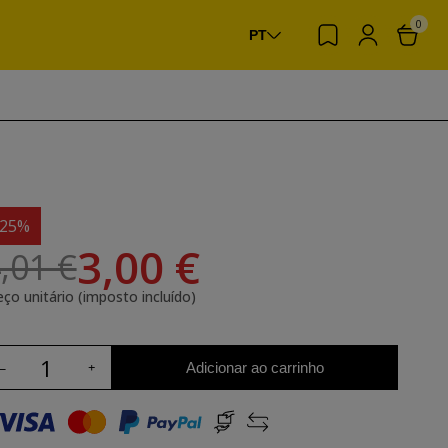
0
PT
-25%
3,00 €
,01 €
eço unitário (imposto incluído)
Adicionar ao carrinho