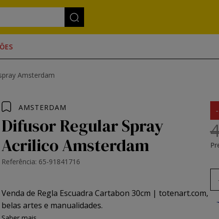
ÕES
m spray Amsterdam
AMSTERDAM
Difusor Regular Spray
4
Acrilico Amsterdam
Pr
Referência: 65-91841716
Venda de Regla Escuadra Cartabon 30cm | totenart.com,
belas artes e manualidades.
Saber mais