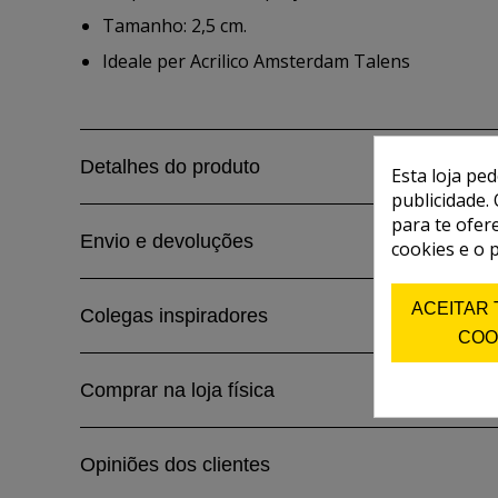
Tamanho: 2,5 cm.
Ideale per Acrilico Amsterdam Talens
Detalhes do produto
Esta loja pe
publicidade. 
para te ofer
Envio e devoluções
cookies e o 
ACEITAR
Colegas inspiradores
COO
Comprar na loja física
Opiniões dos clientes