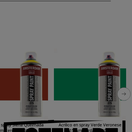
en spray Siena Queimada
Acrilico en spray Verde Veronese
msterdam 400 ml.
615 Amsterdam 400 ml.