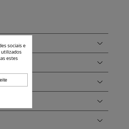
es sociais e
 utilizados
tas estes
eite