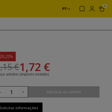
0
PT
-20,22%
1,72 €
,15 €
eço unitário (imposto incluído)
Adicionar ao carrinho
Solicitar informações