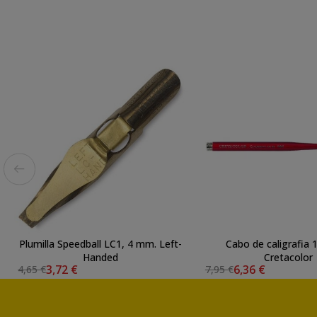
Plumilla Speedball LC1, 4 mm. Left-
Cabo de caligrafia
Handed
Cretacolor
3,72 €
6,36 €
4,65 €
7,95 €