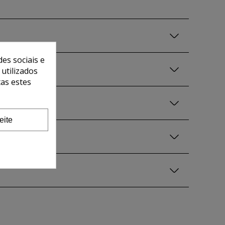
es sociais e
 utilizados
tas estes
eite