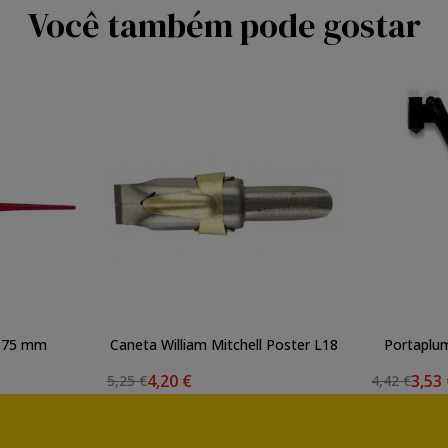
Você também pode gostar
 175 mm
Caneta William Mitchell Poster L18
Portaplum
4,20 €
3,53
5,25 €
4,42 €