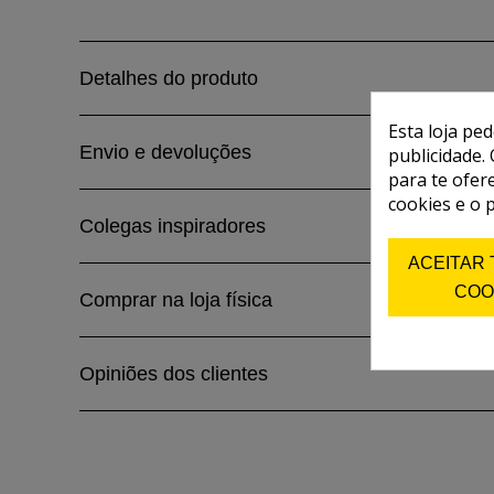
Detalhes do produto
Esta loja pe
Envio e devoluções
publicidade. 
para te ofer
cookies e o 
Colegas inspiradores
ACEITAR
COO
Comprar na loja física
Opiniões dos clientes