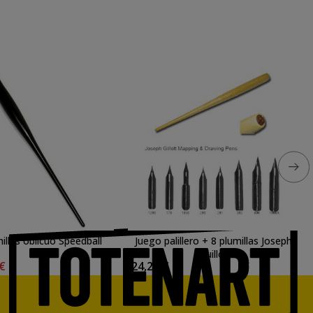
illas oblicuo Speedball
Juego palillero + 8 plumillas Joseph
Guillot
 €
24,20 €