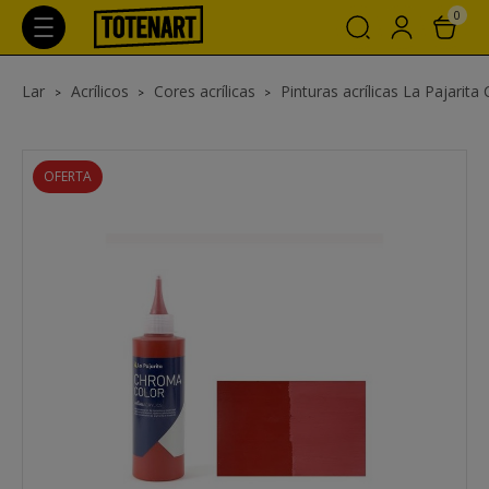
0
Lar
Acrílicos
Cores acrílicas
Pinturas acrílicas La Pajarit
OFERTA