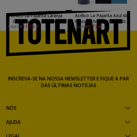
Acrilico La Pajarita Laranja
Acrílico La Pajarita Azul da
Chroma Fluor (200 ml.)
Prússia Chroma Color (200
11,73 €
9,77 €
14,67 €
12,21 €
ml.)
INSCREVA-SE NA NOSSA NEWSLETTER E FIQUE A PAR
DAS ÚLTIMAS NOTÍCIAS
NÓS
AJUDA
LEGAL