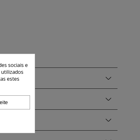
es sociais e
 utilizados
tas estes
eite