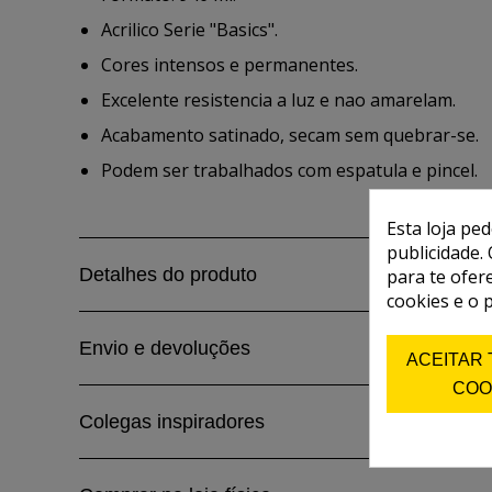
Acrilico Serie "Basics".
Cores intensos e permanentes.
Excelente resistencia a luz e nao amarelam.
Acabamento satinado, secam sem quebrar-se.
Podem ser trabalhados com espatula e pincel.
Esta loja pe
publicidade. 
Detalhes do produto
para te ofer
cookies e o 
Envio e devoluções
ACEITAR
COO
Colegas inspiradores