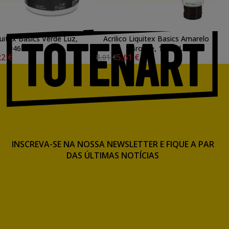
quitex Basics Verde Luz,
Acrilico Liquitex Basics Amarelo
946 ml.
Bronce, 118 ml.
22 €
5,61 €
8,01 €
INSCREVA-SE NA NOSSA NEWSLETTER E FIQUE A PAR
DAS ÚLTIMAS NOTÍCIAS