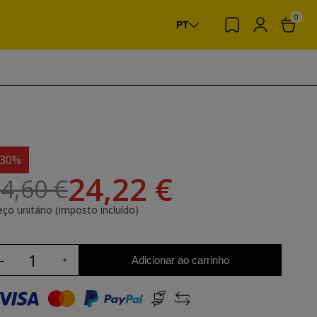
0
PT
-30%
24,22 €
4,60 €
eço unitário (imposto incluído)
Adicionar ao carrinho