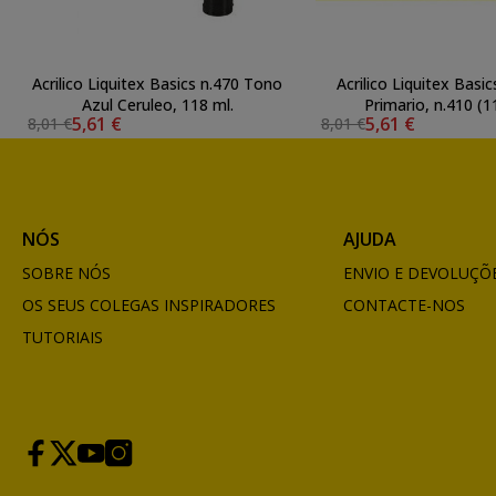
Acrilico Liquitex Basics n.470 Tono
Acrilico Liquitex Basi
Azul Ceruleo, 118 ml.
Primario, n.410 (1
5,61 €
5,61 €
8,01 €
8,01 €
NÓS
AJUDA
SOBRE NÓS
ENVIO E DEVOLUÇÕ
OS SEUS COLEGAS INSPIRADORES
CONTACTE-NOS
TUTORIAIS