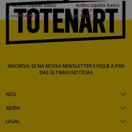
Acrilico Liquitex Basics
Acrilico Liquitex Basics
Preto Marfim, 946 ml.
n.127 Terra Siena
24,22 €
5,61 €
34,60 €
8,01 €
Queimada, 118 ml.
INSCREVA-SE NA NOSSA NEWSLETTER E FIQUE A PAR
DAS ÚLTIMAS NOTÍCIAS
NÓS
AJUDA
LEGAL