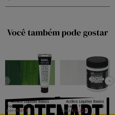
Você também pode gostar
Acrilico Liquitex Basics
Acrilico Liquitex Basics
Tono Verde de Hooker, 118
Branco Titanio, 946 ml.
5,61 €
24,22 €
8,01 €
34,60 €
ml.