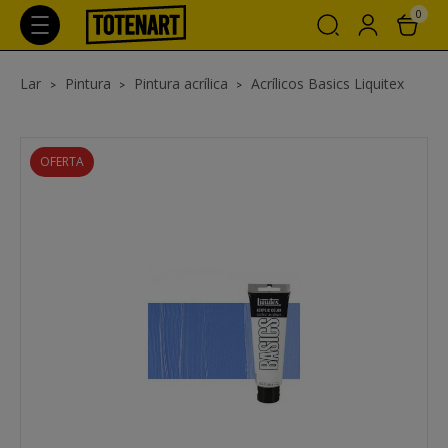
0
Lar
Pintura
Pintura acrílica
Acrílicos Basics Liquitex
OFERTA