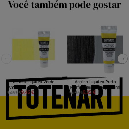
Você também pode gostar
Acrilico Liquitex Verde
Acrilico Liquitex Preto
Amarelo Ftalo Heavy Body,
Marfim Heavy Body, 59 ml.
9,46 €
9,35 €
12,61 €
12,47 €
59 ml.