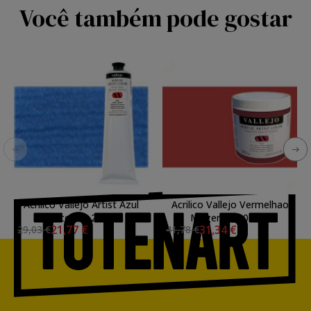
Você também pode gostar
Acrilico Vallejo Artist Azul
Acrilico Vallejo Vermelhao
Iridiscente, 200 ml.
Magenta, 500 ml.
21,77 €
31,34 €
29,03 €
41,78 €