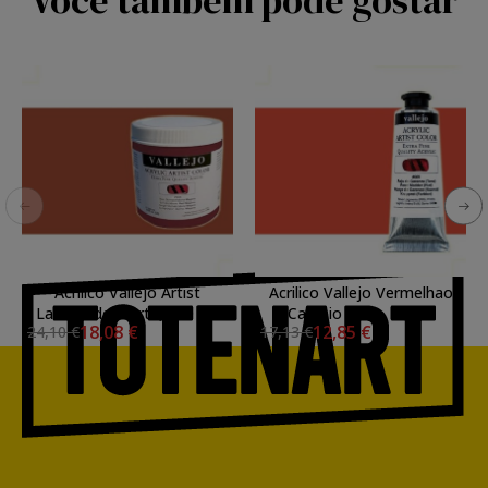
Você também pode gostar
Acrilico Vallejo Artist
Acrilico Vallejo Vermelhao
Laranja de Marte, 500 ml.
Cadmio Claro, 60 ml.
18,08 €
12,85 €
24,10 €
17,13 €