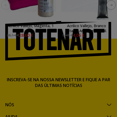
Acrilico Vallejo, Magenta, 1
Acrilico Vallejo, Branco
ltl.
Titanio Anatase , 58 ml.
28,60 €
4,06 €
38,14 €
5,41 €
INSCREVA-SE NA NOSSA NEWSLETTER E FIQUE A PAR
DAS ÚLTIMAS NOTÍCIAS
NÓS
AJUDA