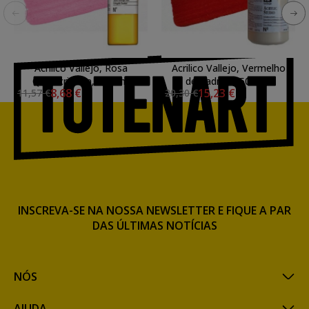
Acrilico Vallejo, Rosa
Acrilico Vallejo, Vermelho
Quinacridona, 200 ml.
de Cadmio, 500 ml.
8,68 €
15,23 €
11,57 €
20,30 €
INSCREVA-SE NA NOSSA NEWSLETTER E FIQUE A PAR
DAS ÚLTIMAS NOTÍCIAS
NÓS
AJUDA