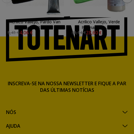
Acrilico Vallejo, Pardo Van
Acrilico Vallejo, Verde
Dyck, 58 ml.
Permanente, 1 ltl.
4,06 €
28,60 €
5,41 €
38,14 €
INSCREVA-SE NA NOSSA NEWSLETTER E FIQUE A PAR
DAS ÚLTIMAS NOTÍCIAS
NÓS
AJUDA