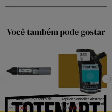
Você também pode gostar
Liner Abstract 759 preto de
Aqrilico Sennelier Abstract
marte 27 ml, Sennelier
Ocre Amarelo 252, 120 ml.
3,00 €
5,01 €
3,99 €
6,68 €