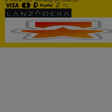
© Totenart 2026 .
Web design por Difadi.com