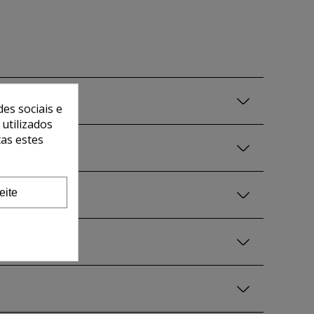
es sociais e
 utilizados
tas estes
eite