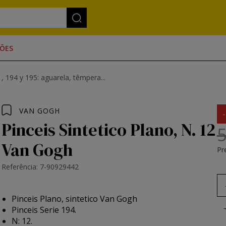
ÕES
, 194 y 195: aguarela, têmpera...
VAN GOGH
Pinceis Sintetico Plano, N. 12
5
Van Gogh
Pr
Referência: 7-90929442
Pinceis Plano, sintetico Van Gogh
Pinceis Serie 194.
N: 12.