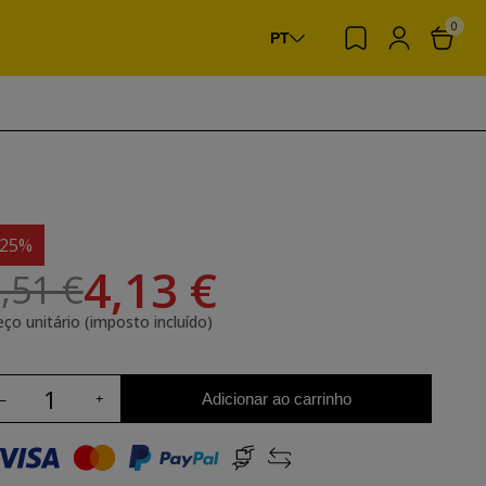
0
PT
-25%
4,13 €
,51 €
eço unitário (imposto incluído)
Adicionar ao carrinho