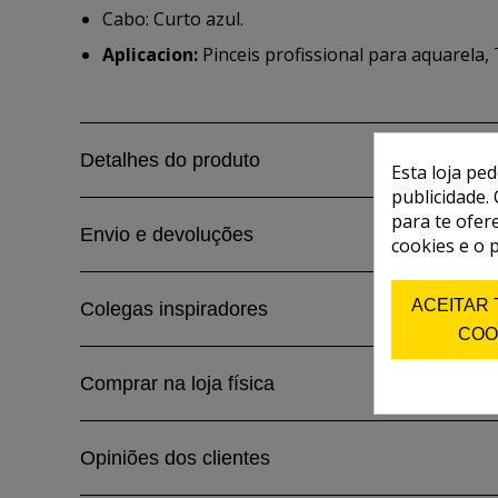
Cabo: Curto azul.
Aplicacion:
Pinceis profissional para aquarela, 
Detalhes do produto
Esta loja pe
publicidade. 
para te ofer
Envio e devoluções
cookies e o 
ACEITAR
Colegas inspiradores
COO
Comprar na loja física
Opiniões dos clientes