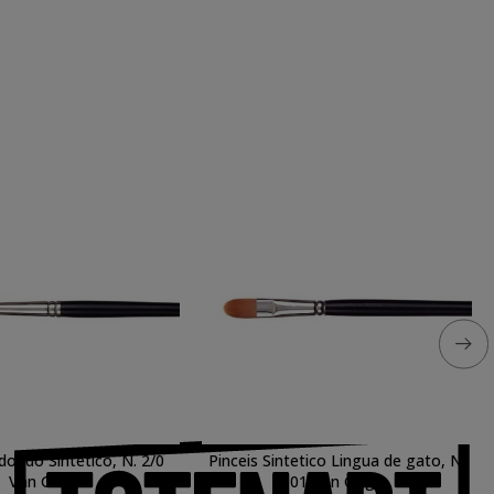
dondo Sintetico, N. 2/0
Pinceis Sintetico Lingua de gato, N.
Van Gogh
01 Van Gogh