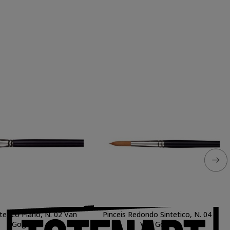
ntetico Plano, N. 02 Van
Pinceis Redondo Sintetico, N. 04
Gogh
Van Gogh