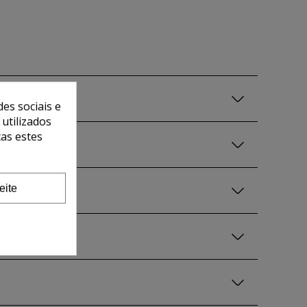
es sociais e
 utilizados
tas estes
eite