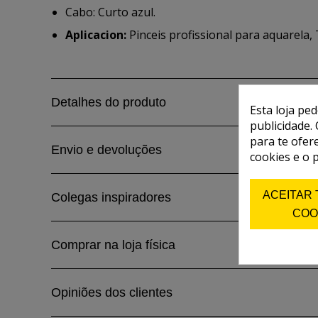
Cabo: Curto azul.
Aplicacion:
Pinceis profissional para aquarela, 
Detalhes do produto
Esta loja pe
publicidade. 
para te ofer
Envio e devoluções
cookies e o 
ACEITAR
Colegas inspiradores
COO
Comprar na loja física
Opiniões dos clientes