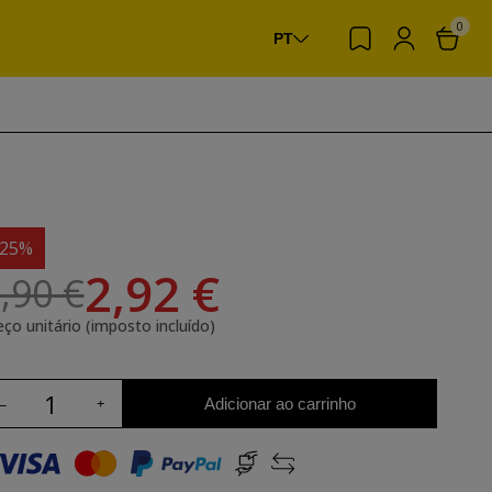
0
PT
-25%
2,92 €
,90 €
eço unitário (imposto incluído)
Adicionar ao carrinho