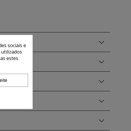
es sociais e
 utilizados
tas estes
eite