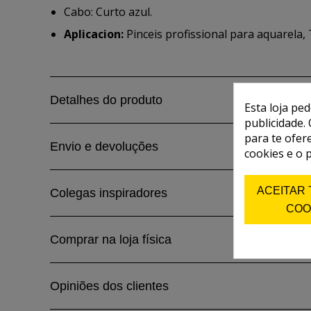
Cabo: Curto azul.
Aplicacion:
Pinceis profissional para aquarela, 
Detalhes do produto
Esta loja pe
publicidade. 
para te ofer
Envio e devoluções
cookies e o 
ACEITAR
Colegas inspiradores
COO
Comprar na loja física
Opiniões dos clientes