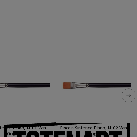
ntetico Plano, N. 01 Van
Pinceis Sintetico Plano, N. 02 Van
Gogh
Gogh