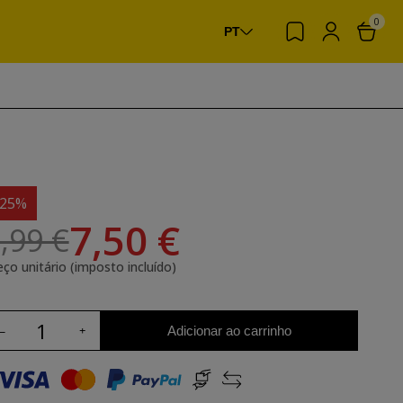
0
PT
-25%
7,50 €
,99 €
eço unitário (imposto incluído)
Adicionar ao carrinho