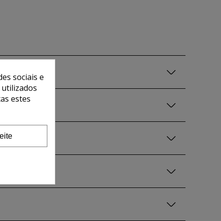
es sociais e
 utilizados
tas estes
eite