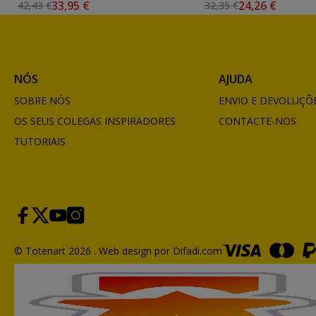
33,95 €
24,26 €
42,43 €
32,35 €
NÓS
AJUDA
SOBRE NÓS
ENVIO E DEVOLUÇÕ
OS SEUS COLEGAS INSPIRADORES
CONTACTE-NOS
TUTORIAIS
© Totenart 2026 .
Web design por Difadi.com