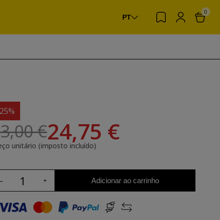
0
PT
-25%
24,75 €
3,00 €
eço unitário (imposto incluído)
Adicionar ao carrinho