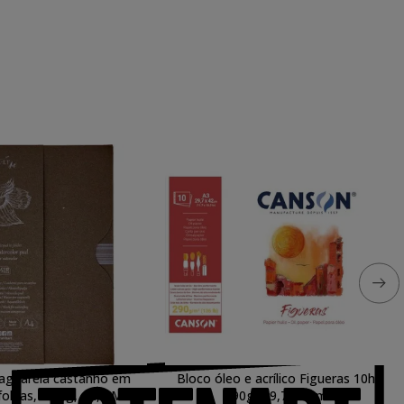
 aguarela castanho em
Bloco óleo e acrílico Figueras 10h
folhas, 280 g, A4, SM.LT
290gr 29,7x42cm