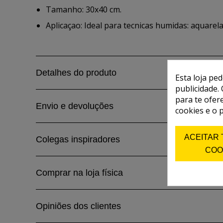
Tamanho: 30x40 cm.
Aplicaçao: Ideal para tecnicas humidas: aquarela,
Detalhes do produto
Esta loja pe
publicidade. 
para te ofer
Envio e devoluções
cookies e o 
ACEITAR
Colegas inspiradores
COO
Comprar na loja física
Opiniões dos clientes