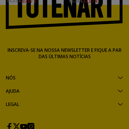
45,87 €
47,87 €
61,17 €
68,39 €
godets
caixa de plástico, White
Nights
INSCREVA-SE NA NOSSA NEWSLETTER E FIQUE A PAR
DAS ÚLTIMAS NOTÍCIAS
NÓS
AJUDA
LEGAL