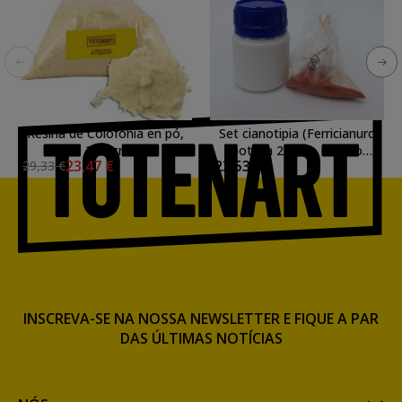
Resina de Colofonia en pó,
Set cianotipia (Ferricianuro
250 gr.
potasa 20gr. + Citrato
23,47 €
23,53 €
29,33 €
ferrico 50gr.)
INSCREVA-SE NA NOSSA NEWSLETTER E FIQUE A PAR
DAS ÚLTIMAS NOTÍCIAS