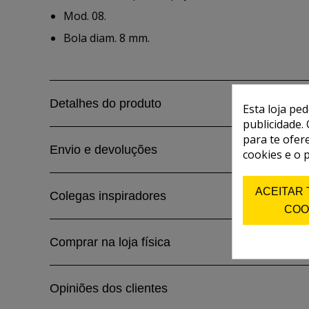
Mod. 08.
Bola diam. 8 mm.
Detalhes do produto
Esta loja pe
publicidade. 
para te ofer
Envio e devoluções
cookies e o 
ACEITAR
Colegas inspiradores
COO
Comprar na loja física
Opiniões dos clientes