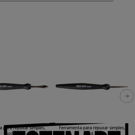
 para repuxar simples,
Ferramenta para repuxar simples,
mod. 01
mod. 03