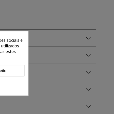
es sociais e
 utilizados
tas estes
eite