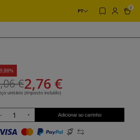
0
PT
-9,88%
2,76 €
,06 €
eço unitário (imposto incluído)
Adicionar ao carrinho