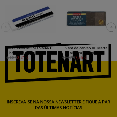
Tombow MONO SMART
Vara de carvão XL Marte
borracha extra fina, 9 gr.
Violeta 03 Derwent
2,21 €
7,55 €
2,60 €
10,07 €
INSCREVA-SE NA NOSSA NEWSLETTER E FIQUE A PAR
DAS ÚLTIMAS NOTÍCIAS