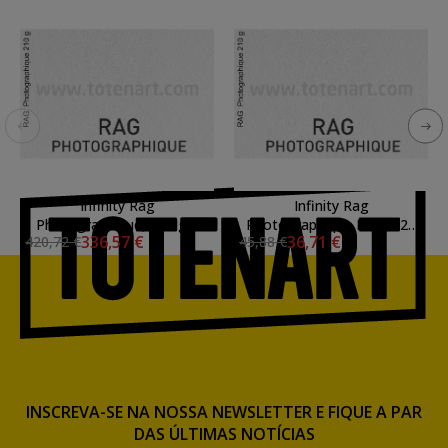
Infinity Rag
Infinity Rag
Photographique, 310 gr.,
Photographique Duo, 220
336,57 €
36,71 €
420,72 €
45,88 €
Rolo 1,118x15,24 mts.
gr., A4, caixa 25 uds.
INSCREVA-SE NA NOSSA NEWSLETTER E FIQUE A PAR
DAS ÚLTIMAS NOTÍCIAS