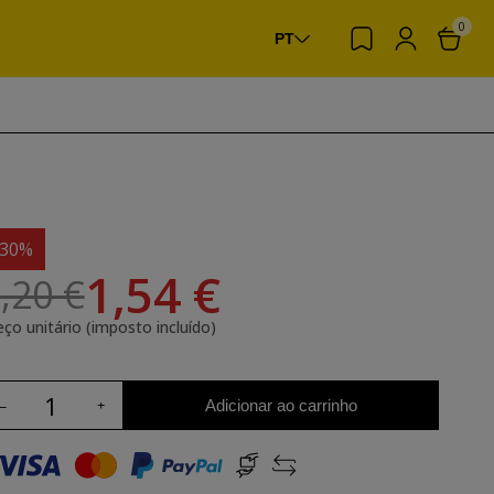
0
PT
-30%
1,54 €
,20 €
eço unitário (imposto incluído)
Adicionar ao carrinho