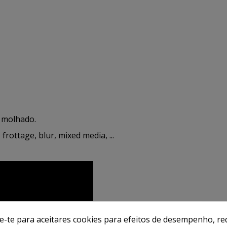
 molhado.
rottage, blur, mixed media, ...
de-te para aceitares cookies para efeitos de desempenho, red