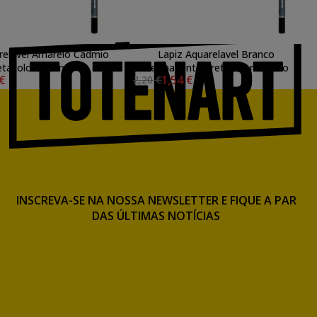
relavel Amarelo Cadmio
Lapiz Aquarelavel Branco
etacolor Marino
Permanente Cretacolor Marino
 €
1,54 €
2,20 €
INSCREVA-SE NA NOSSA NEWSLETTER E FIQUE A PAR
DAS ÚLTIMAS NOTÍCIAS