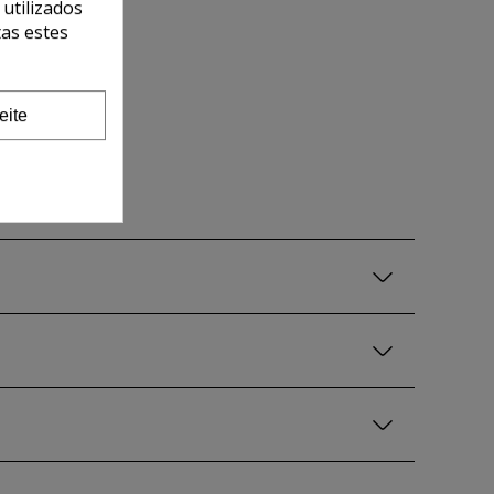
 utilizados
tas estes
eite