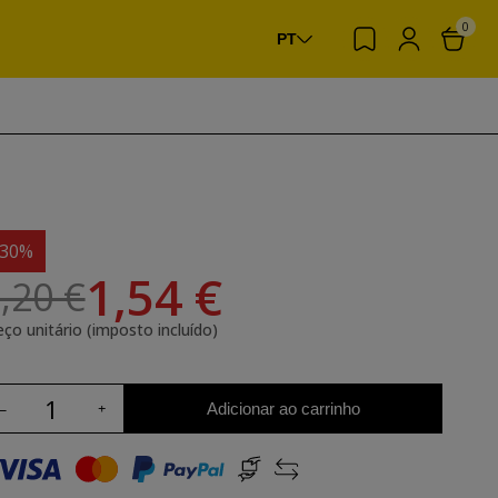
0
PT
-30%
1,54 €
,20 €
eço unitário (imposto incluído)
Adicionar ao carrinho