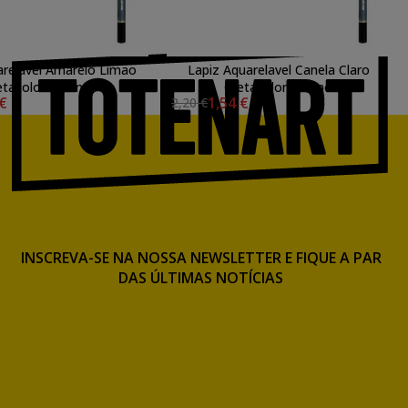
arelavel Amarelo Limao
Lapiz Aquarelavel Canela Claro
etacolor Marino
Cretacolor Marino
 €
1,54 €
2,20 €
INSCREVA-SE NA NOSSA NEWSLETTER E FIQUE A PAR
DAS ÚLTIMAS NOTÍCIAS