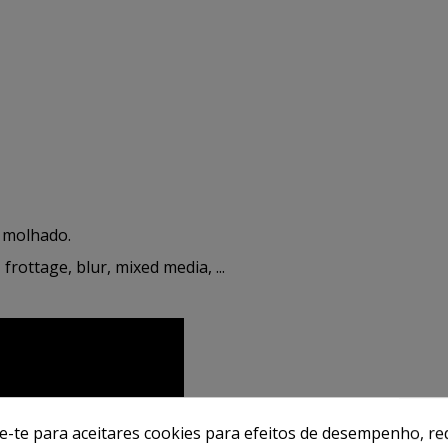
 molhado.
rottage, blur, mixed media, ...
de-te para aceitares cookies para efeitos de desempenho, red