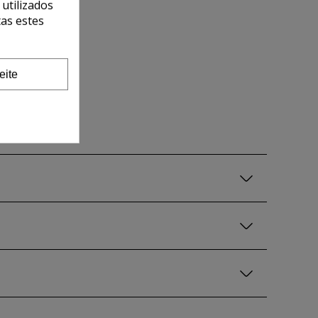
 utilizados
tas estes
eite