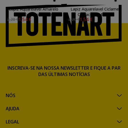
Lapiz Aquarelavel Amarelo
Lapiz Aquarelavel Ciclame
Escuro Permanente
Cretacolor Marino
1,54 €
1,54 €
2,20 €
2,20 €
Cretacolor Marino
INSCREVA-SE NA NOSSA NEWSLETTER E FIQUE A PAR
DAS ÚLTIMAS NOTÍCIAS
NÓS
AJUDA
LEGAL