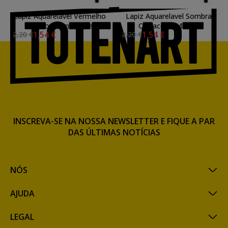
Lapiz Aquarelavel Vermelho
Lapiz Aquarelavel Sombra
Escuro Permanente
Cretacolor Marino
1,54 €
1,54 €
2,20 €
2,20 €
Cretacolor Marino
INSCREVA-SE NA NOSSA NEWSLETTER E FIQUE A PAR
DAS ÚLTIMAS NOTÍCIAS
NÓS
AJUDA
LEGAL