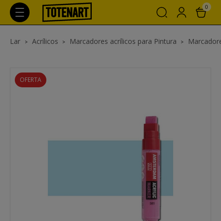
0
Lar
Acrílicos
Marcadores acrílicos para Pintura
Marcadore
OFERTA