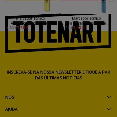
Marcador acrilico
Marcador acrilico
Amsterdam color siena
Amsterdam color Carmin
3,38 €
3,00 €
4,50 €
4,01 €
natural 234 (4 mm.)
318 (2 mm.)
INSCREVA-SE NA NOSSA NEWSLETTER E FIQUE A PAR
DAS ÚLTIMAS NOTÍCIAS
NÓS
AJUDA