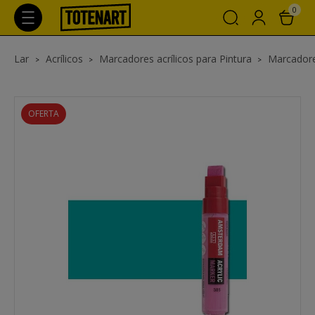
0
Lar
Acrílicos
Marcadores acrílicos para Pintura
Marcadore
OFERTA