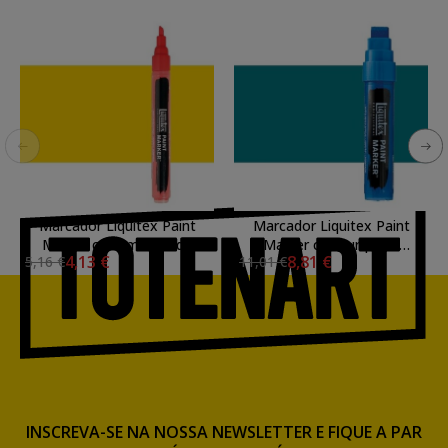
Marcador Liquitex Paint
Marcador Liquitex Paint
Marker cor Amarelo de
Marker cor Turquesa
4,13 €
8,81 €
5,16 €
11,01 €
Cádmio Médio (2 mm)
Cobalto matiz (15 mm)
INSCREVA-SE NA NOSSA NEWSLETTER E FIQUE A PAR