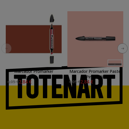
Marcador Promarker
Marcador Promarker Pastel
Chestnut R934
Pink R738
2,84 €
2,84 €
4,05 €
4,05 €